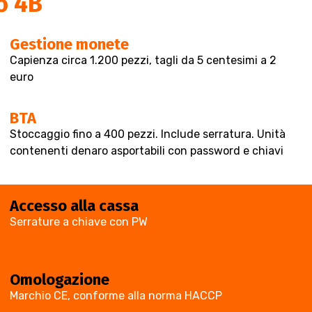
o 4B
Gestione monete
Capienza circa 1.200 pezzi, tagli da 5 centesimi a 2
euro
BTA
Stoccaggio fino a 400 pezzi. Include serratura. Unità
contenenti denaro asportabili con password e chiavi
Accesso alla cassa
Serrature a chiave con PW
Omologazione
Marchio CE, conforme alla norma HACCP