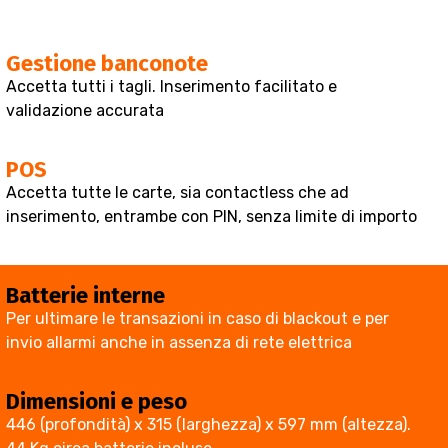
Gestione banconote
Accetta tutti i tagli. Inserimento facilitato e
validazione accurata
POS
Accetta tutte le carte, sia contactless che ad
inserimento, entrambe con PIN, senza limite di importo
Batterie interne
Per ultimare le transazioni in caso di blackout e per
invio allarmi anche in assenza di rete elettrica
Dimensioni e peso
446 (profondità) x 315 (larghezza) x 597 mm (altezza).