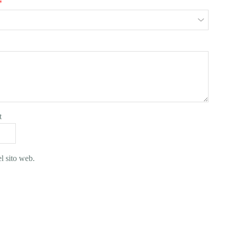
*
t
l sito web.