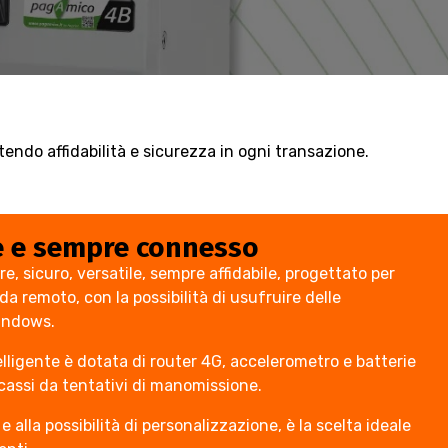
endo affidabilità e sicurezza in ogni transazione.
le e sempre connesso
, sicuro, versatile, sempre affidabile, progettato per
da remoto, con la possibilità di usufruire delle
Windows.
lligente è dotata di router 4G, accelerometro e batterie
ncassi da tentativi di manomissione.
 e alla possibilità di personalizzazione, è la scelta ideale