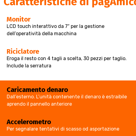
Caratteristiche di pagAmic
Monitor
LCD touch interattivo da 7″ per la gestione
dell’operatività della macchina
Riciclatore
Eroga il resto con 4 tagli a scelta, 30 pezzi per taglio.
Include la serratura
Caricamento denaro
Dall’esterno. L’unità contenente il denaro è estraibile
aprendo il pannello anteriore
Accelerometro
Per segnalare tentativi di scasso od asportazione