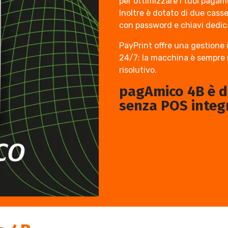
per ottimizzare i tuoi pagam
Inoltre è dotato di due casse
con password e chiavi dedic
PayPrint offre una gestione 
24/7: la macchina è sempre m
risolutivo.
pagAmico 4B è d
senza POS integ