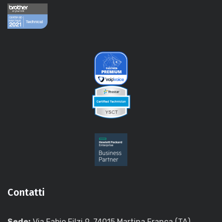
Contatti
Sede:
Via Fabio Filzi 9, 74015 Martina Franca (TA)