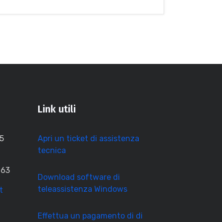
Link utili
15
Apri un ticket di assistenza
tecnica
 63
Download software di
teleassistenza Windows
t
Effettua un pagamento di di