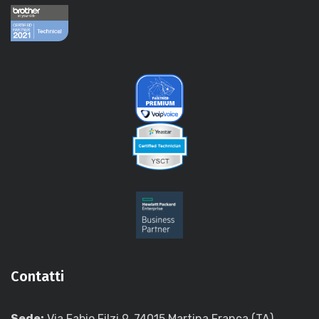
Contatti
Sede:
Via Fabio Filzi 9, 74015 Martina Franca (TA)